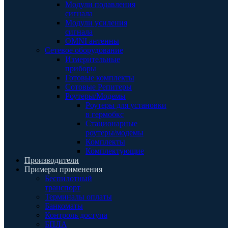
Модули подавления
сигнала
Модули усиления
сигнала
OMNI антенны
Сетевое оборудование
Измерительные
приборы
Готовые комплекты
Сотовые Репитеры
Роутеры/Модемы
Роутеры для установки
в гермобкс
Стационарные
роутеры/модемы
Комплекты
Комплектующие
Производители
Примеры применения
Беспилотный
транспорт
Терминалы оплаты
Банкоматы
Контроль доступа
БПЛА