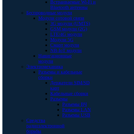
Встраиваемые Wi-Fi и
Bluetooth антенны
Беспроводные модули
Модули сотовой связи
3G модули (UMTS)
GSM модули (2G)
LTE/4G модули
Модули 5G
Смарт модули
NB-IoT модули
Навигационные
модули
Электромеханика
Разъемы и кабельные
сборки
Держатели SIM/SD
карт
Кабельные сборки
Разъемы
Разъемы ВЧ
Разъемы LAN
Разъемы USB
Средства
радиоэлектронной
борьбы