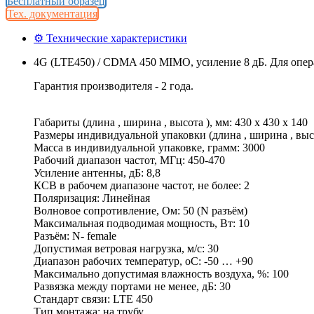
Бесплатный образец
Тех. документация
⚙ Технические характеристики
4G (LTE450) / CDMA 450 MIMO, усиление 8 дБ. Для опер
Гарантия производителя - 2 года.
Габариты (длина , ширина , высота ), мм: 430 x 430 x 140
Размеры индивидуальной упаковки (длина , ширина , высот
Масса в индивидуальной упаковке, грамм: 3000
Рабочий диапазон частот, МГц: 450-470
Усиление антенны, дБ: 8,8
КСВ в рабочем диапазоне частот, не более: 2
Поляризация: Линейная
Волновое сопротивление, Ом: 50 (N разъём)
Максимальная подводимая мощность, Вт: 10
Разъём: N- female
Допустимая ветровая нагрузка, м/с: 30
Диапазон рабочих температур, оС: -50 … +90
Максимально допустимая влажность воздуха, %: 100
Развязка между портами не менее, дБ: 30
Стандарт связи: LTE 450
Тип монтажа: на трубу