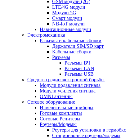
GSM модули (2G)
LTE/4G модули
Модули 5G
Смарт модули
NB-IoT модули
Навигационные модули
Электромеханика
Разъемы и кабельные сборки
Держатели SIM/SD карт
Кабельные сборки
Разъемы
Разъемы ВЧ
Разъемы LAN
Разъемы USB
Средства радиоэлектронной борьбы
Модули подавления сигнала
Модули усиления сигнала
OMNI антенны
Сетевое оборудование
Измерительные приборы
Готовые комплекты
Сотовые Репитеры
Роутеры/Модемы
Роутеры для установки в гермобкс
Стационарные роутеры/модемы