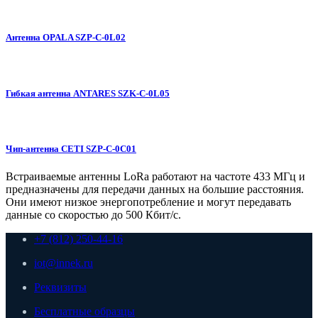
Антенна OPALA SZP-C-0L02
Гибкая антенна ANTARES SZK-C-0L05
Чип-антенна CETI SZP-C-0C01
Встраиваемые антенны LoRa работают на частоте 433 МГц и
предназначены для передачи данных на большие расстояния.
Они имеют низкое энергопотребление и могут передавать
данные со скоростью до 500 Кбит/с.
+7 (812) 250-44-16
iot@innek.ru
Реквизиты
Бесплатные образцы