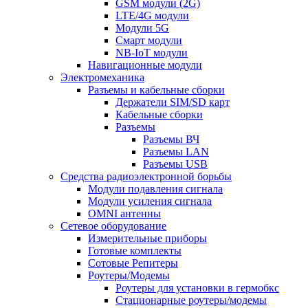
GSM модули (2G)
LTE/4G модули
Модули 5G
Смарт модули
NB-IoT модули
Навигационные модули
Электромеханика
Разъемы и кабельные сборки
Держатели SIM/SD карт
Кабельные сборки
Разъемы
Разъемы ВЧ
Разъемы LAN
Разъемы USB
Средства радиоэлектронной борьбы
Модули подавления сигнала
Модули усиления сигнала
OMNI антенны
Сетевое оборудование
Измерительные приборы
Готовые комплекты
Сотовые Репитеры
Роутеры/Модемы
Роутеры для установки в гермобкс
Стационарные роутеры/модемы