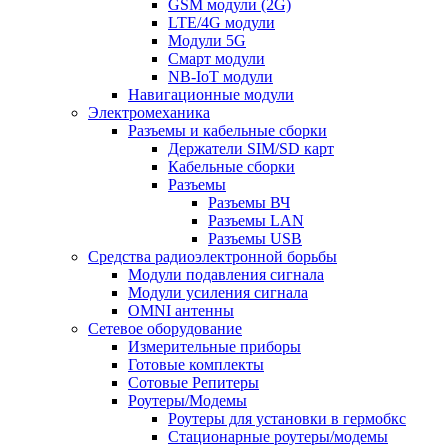
GSM модули (2G)
LTE/4G модули
Модули 5G
Смарт модули
NB-IoT модули
Навигационные модули
Электромеханика
Разъемы и кабельные сборки
Держатели SIM/SD карт
Кабельные сборки
Разъемы
Разъемы ВЧ
Разъемы LAN
Разъемы USB
Средства радиоэлектронной борьбы
Модули подавления сигнала
Модули усиления сигнала
OMNI антенны
Сетевое оборудование
Измерительные приборы
Готовые комплекты
Сотовые Репитеры
Роутеры/Модемы
Роутеры для установки в гермобкс
Стационарные роутеры/модемы