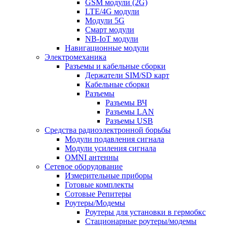
GSM модули (2G)
LTE/4G модули
Модули 5G
Смарт модули
NB-IoT модули
Навигационные модули
Электромеханика
Разъемы и кабельные сборки
Держатели SIM/SD карт
Кабельные сборки
Разъемы
Разъемы ВЧ
Разъемы LAN
Разъемы USB
Средства радиоэлектронной борьбы
Модули подавления сигнала
Модули усиления сигнала
OMNI антенны
Сетевое оборудование
Измерительные приборы
Готовые комплекты
Сотовые Репитеры
Роутеры/Модемы
Роутеры для установки в гермобкс
Стационарные роутеры/модемы