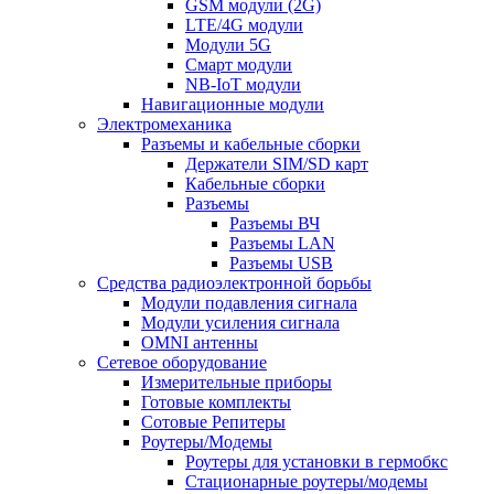
GSM модули (2G)
LTE/4G модули
Модули 5G
Смарт модули
NB-IoT модули
Навигационные модули
Электромеханика
Разъемы и кабельные сборки
Держатели SIM/SD карт
Кабельные сборки
Разъемы
Разъемы ВЧ
Разъемы LAN
Разъемы USB
Средства радиоэлектронной борьбы
Модули подавления сигнала
Модули усиления сигнала
OMNI антенны
Сетевое оборудование
Измерительные приборы
Готовые комплекты
Сотовые Репитеры
Роутеры/Модемы
Роутеры для установки в гермобкс
Стационарные роутеры/модемы