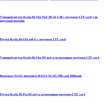
Уличный роутер Kroks Rt-Ubx PoE DS e6 4-48 с модемом LTE cat.6 для
видеонаблюдения
Роутер Kroks Rt-Ubx m6-G с модемом LTE cat.6
Уличный роутер Kroks Rt-Ubx DS m4 со встроенным модемом LTE cat.4
Комплект 3G/4G интернета KSS15-3G/4G-MR cat4 AllBands
Роутер Kroks Rt-Pot DS m4 со встроенным модемом LTE cat.4