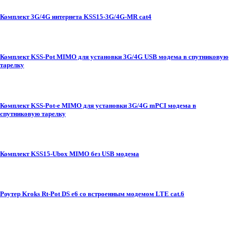
Комплект 3G/4G интернета KSS15-3G/4G-MR cat4
Комплект KSS-Pot MIMO для установки 3G/4G USB модема в спутниковую
тарелку
Комплект KSS-Pot-e MIMO для установки 3G/4G mPCI модема в
спутниковую тарелку
Комплект KSS15-Ubox MIMO без USB модема
Роутер Kroks Rt-Pot DS e6 со встроенным модемом LTE cat.6