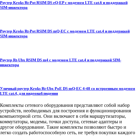
Роутер Kroks Rt-Pot RSIM DS eQ-EP с модемом LTE cat.6 и поддержкой
SIM-инжектора
Роутер Kroks Rt-Pot RSIM DS mQ-EC с модемом LTE cat.4 и поддержкой
SIM-инжектора
Роутер Rt-Ubx RSIM DS m4 с модемом LTE cat.4 и поддержкой SIM-
инжектора
Уличный роутер Kroks Rt-Ubx PoE DS mQ-EC 4-48 со встроенным модемом
LTE cat.4, для видеонаблюдения
Комплекты сетевого оборудования представляют собой набор
устройств, необходимых для построения и функционирования
компьютерной сети. Они включают в себя маршрутизаторы,
коммутаторы, модемы, точки доступа, сетевые адаптеры и
другое оборудование. Такие комплекты позволяют быстро и
легко создать работоспособную сеть, не требуя покупки каждого