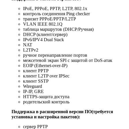
IPoE, PPPoE, PPTP, L2TP, 802.1x
контроль соединения Ping checker
транзит PPPoE/PPTP/L2TP
VLAN IEEE 802.1Q
таблица маршрутов (DHCP/Ручная)
DHCP (клиент/сервер)
IPv6/IPV4 Dual Stack
NAT
L2TPv2
ручное перенаправление портов
межсетевой экран SPI с защитой от DoS-атак
EOIP (Ethernet-over-IP)
клиент PPTP
клиент L2TP over IPSec
клиент SSTP
Wireguard
IP-IP, GRE
HTTPS-защита доступа
родительский контроль
Поддержка в расширенной версии ПО(требуется
установка и настройка пакетов):
сервер PPTP