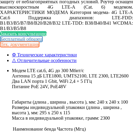
защиту от неблагоприятных погодных условий. Роутер оснащен
высокоскоростным 4G LTE-A (Cat. 6) модемом.
ХАРАКТЕРИСТИКИ МОДЕМА Категория модема- 4G LTE-A
Cat.6 Поддержка диапазонов: LTE-FDD:
B1/B3/B5/B7/B8/B20/B28/B32 LTE-TDD: B38/B40/B41 WCDMA:
B1/B3/B5/B8
Заказать консультацию
Бесплатный образец
Тех. документация
⚙ Технические характеристики
⚠ Отличительные особенности
Модем LTE cat.6, 4G до 300 Мбит/с
Антенна 15 дБ LTE1800, UMTS2100, LTE 2300, LTE2600
Два LAN порта 1 Gbit, WiFi 2,4 + 5 ГГц
Питание PoE 24V, PoE48V
Габариты (длина , ширина , высота ), мм: 240 x 240 x 100
Размеры индивидуальной упаковки (длина , ширина ,
высота ), мм: 295 x 250 x 115
Масса в индивидуальной упаковке, грамм: 2300
Наименование бенда
Частота (Мгц)