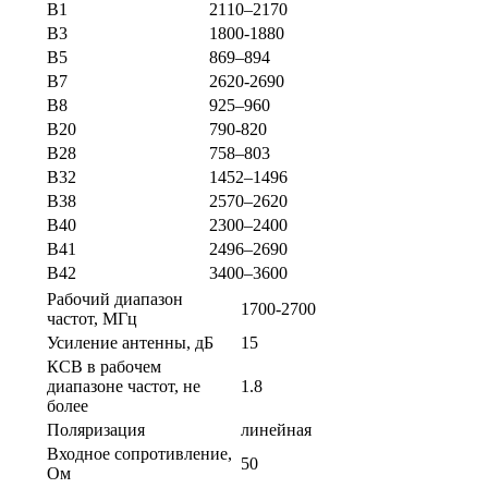
B1
2110–2170
B3
1800-1880
B5
869–894
B7
2620-2690
B8
925–960
B20
790-820
B28
758–803
B32
1452–1496
B38
2570–2620
B40
2300–2400
B41
2496–2690
B42
3400–3600
Рабочий диапазон
1700-2700
частот, МГц
Усиление антенны, дБ
15
КСВ в рабочем
диапазоне частот, не
1.8
более
Поляризация
линейная
Входное сопротивление,
50
Ом