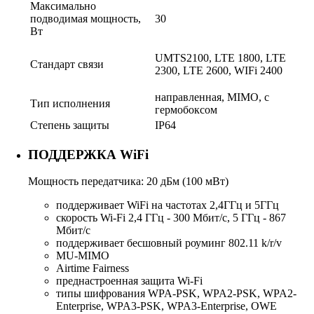
Максимально
подводимая мощность,
30
Вт
UMTS2100, LTE 1800, LTE
Стандарт связи
2300, LTE 2600, WIFi 2400
направленная, MIMO, с
Тип исполнения
гермобоксом
Степень защиты
IP64
ПОДДЕРЖКА WiFi
Мощность передатчика: 20 дБм (100 мВт)
поддерживает WiFi на частотах 2,4ГГц и 5ГГц
скорость Wi-Fi 2,4 ГГц - 300 Мбит/с, 5 ГГц - 867
Мбит/с
поддерживает бесшовный роуминг 802.11 k/r/v
MU-MIMO
Airtime Fairness
преднастроенная защита Wi-Fi
типы шифрования WPA-PSK, WPA2-PSK, WPA2-
Enterprise, WPA3-PSK, WPA3-Enterprise, OWE