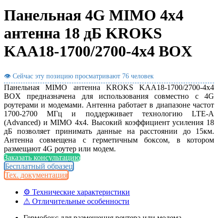
Панельная 4G MIMO 4x4
антенна 18 дБ KROKS
KAA18-1700/2700-4x4 BOX
👁 Сейчас эту позицию просматривают
76 человек
Панельная MIMO антенна KROKS KAA18-1700/2700-4x4
BOX предназначена для использования совместно с 4G
роутерами и модемами. Антенна работает в диапазоне частот
1700-2700 МГц и поддерживает технологию LTE-A
(Advanced) и MIMO 4x4. Высокий коэффициент усиления 18
дБ позволяет принимать данные на расстоянии до 15км.
Антенна совмещена с герметичным боксом, в котором
размещают 4G роутер или модем.
Заказать консультацию
Бесплатный образец
Тех. документация
⚙ Технические характеристики
⚠ Отличительные особенности
Гермобокс для размещения роутера или модема