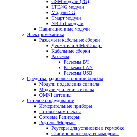
GSM модули (2G)
LTE/4G модули
Модули 5G
Смарт модули
NB-IoT модули
Навигационные модули
Электромеханика
Разъемы и кабельные сборки
Держатели SIM/SD карт
Кабельные сборки
Разъемы
Разъемы ВЧ
Разъемы LAN
Разъемы USB
Средства радиоэлектронной борьбы
Модули подавления сигнала
Модули усиления сигнала
OMNI антенны
Сетевое оборудование
Измерительные приборы
Готовые комплекты
Сотовые Репитеры
Роутеры/Модемы
Роутеры для установки в гермобкс
Стационарные роутеры/модемы