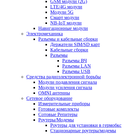
GSM модули (2G)
LTE/4G модули
Модули 5G
Смарт модули
NB-IoT модули
Навигационные модули
Электромеханика
Разъемы и кабельные сборки
Держатели SIM/SD карт
Кабельные сборки
Разъемы
Разъемы ВЧ
Разъемы LAN
Разъемы USB
Средства радиоэлектронной борьбы
Модули подавления сигнала
Модули усиления сигнала
OMNI антенны
Сетевое оборудование
Измерительные приборы
Готовые комплекты
Сотовые Репитеры
Роутеры/Модемы
Роутеры для установки в гермобкс
Стационарные роутеры/модемы