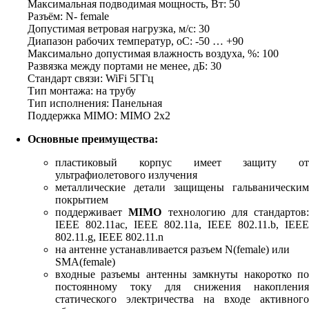
Максимальная подводимая мощность, Вт: 50
Разъём: N- female
Допустимая ветровая нагрузка, м/с: 30
Диапазон рабочих температур, оС: -50 … +90
Максимально допустимая влажность воздуха, %: 100
Развязка между портами не менее, дБ: 30
Стандарт связи: WiFi 5ГГц
Тип монтажа: на трубу
Тип исполнения: Панельная
Поддержка MIMO: MIMO 2x2
Основные преимущества:
пластиковый корпус имеет защиту от
ультрафиолетового излучения
металлические детали защищены гальваническим
покрытием
поддерживает
MIMO
технологию для стандартов:
IEEE 802.11ac, IEEE 802.11a, IEEE 802.11.b, IEEE
802.11.g, IEEE 802.11.n
на антенне устанавливается разъем N(female) или
SMA(female)
входные разъемы антенны замкнуты накоротко по
постоянному току для снижения накопления
статического электричества на входе активного