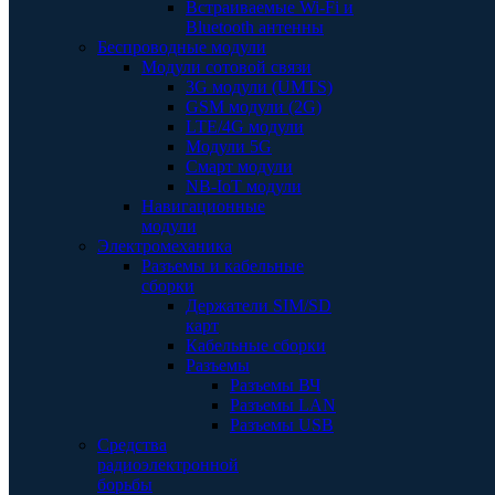
Встраиваемые Wi-Fi и
Bluetooth антенны
Беспроводные модули
Модули сотовой связи
3G модули (UMTS)
GSM модули (2G)
LTE/4G модули
Модули 5G
Смарт модули
NB-IoT модули
Навигационные
модули
Электромеханика
Разъемы и кабельные
сборки
Держатели SIM/SD
карт
Кабельные сборки
Разъемы
Разъемы ВЧ
Разъемы LAN
Разъемы USB
Средства
радиоэлектронной
борьбы