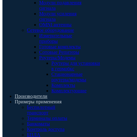
Модули подавления
сигнала
Модули усиления
сигнала
OMNI антенны
Сетевое оборудование
Измерительные
приборы
Готовые комплекты
Сотовые Репитеры
Роутеры/Модемы
Роутеры для установки
в гермобкс
Стационарные
роутеры/модемы
Комплекты
Комплектующие
Производители
Примеры применения
Беспилотный
транспорт
Терминалы оплаты
Банкоматы
Контроль доступа
БПЛА