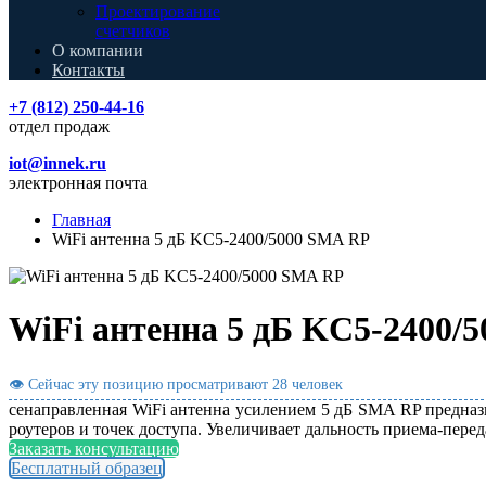
Проектирование
счетчиков
О компании
Контакты
+7 (812) 250-44-16
отдел продаж
iot@innek.ru
электронная почта
Главная
WiFi антенна 5 дБ KC5-2400/5000 SMA RP
WiFi антенна 5 дБ KC5-2400/
👁 Сейчас эту позицию просматривают
28 человек
сенаправленная WiFi антенна усилением 5 дБ SMA RP предназн
роутеров и точек доступа. Увеличивает дальность приема-пере
Заказать консультацию
Бесплатный образец