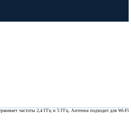
рживает частоты 2,4 ГГц и 5 ГГц. Антенна подходит для Wi-Fi