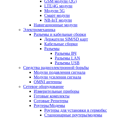
GSM модули (2G)
LTE/4G модули
Модули 5G
Смарт модули
NB-IoT модули
Навигационные модули
Электромеханика
Разъемы и кабельные сборки
Держатели SIM/SD карт
Кабельные сборки
Разъемы
Разъемы ВЧ
Разъемы LAN
Разъемы USB
Средства радиоэлектронной борьбы
Модули подавления сигнала
Модули усиления сигнала
OMNI антенны
Сетевое оборудование
Измерительные приборы
Готовые комплекты
Сотовые Репитеры
Роутеры/Модемы
Роутеры для установки в гермобкс
Стационарные роутеры/модемы