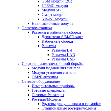
GSM модули (2G)
LTE/4G модули
Модули 5G
Смарт модули
NB-IoT модули
Навигационные модули
Электромеханика
Разъемы и кабельные сборки
Держатели SIM/SD карт
Кабельные сборки
Разъемы
Разъемы ВЧ
Разъемы LAN
Разъемы USB
Средства радиоэлектронной борьбы
Модули подавления сигнала
Модули усиления сигнала
OMNI антенны
Сетевое оборудование
Измерительные приборы
Готовые комплекты
Сотовые Репитеры
Роутеры/Модемы
Роутеры для установки в гермобкс
Стационарные роутеры/модемы