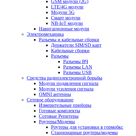
GSM модули (2G)
LTE/4G модули
Модули 5G
Смарт модули
NB-IoT модули
Навигационные модули
Электромеханика
Разъемы и кабельные сборки
Держатели SIM/SD карт
Кабельные сборки
Разъемы
Разъемы ВЧ
Разъемы LAN
Разъемы USB
Средства радиоэлектронной борьбы
Модули подавления сигнала
Модули усиления сигнала
OMNI антенны
Сетевое оборудование
Измерительные приборы
Готовые комплекты
Сотовые Репитеры
Роутеры/Модемы
Роутеры для установки в гермобкс
Стационарные роутеры/модемы