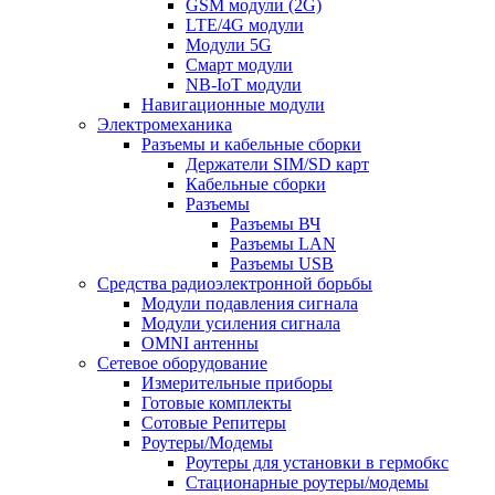
GSM модули (2G)
LTE/4G модули
Модули 5G
Смарт модули
NB-IoT модули
Навигационные модули
Электромеханика
Разъемы и кабельные сборки
Держатели SIM/SD карт
Кабельные сборки
Разъемы
Разъемы ВЧ
Разъемы LAN
Разъемы USB
Средства радиоэлектронной борьбы
Модули подавления сигнала
Модули усиления сигнала
OMNI антенны
Сетевое оборудование
Измерительные приборы
Готовые комплекты
Сотовые Репитеры
Роутеры/Модемы
Роутеры для установки в гермобкс
Стационарные роутеры/модемы