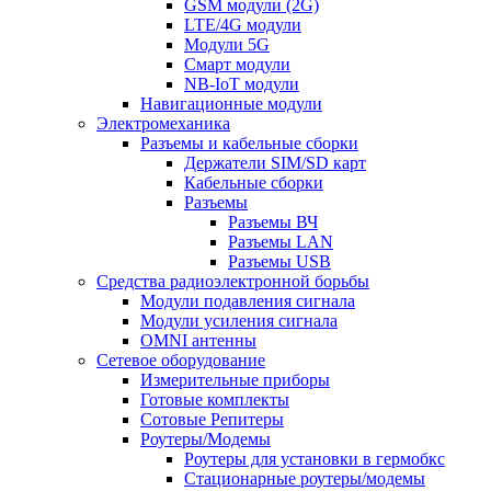
GSM модули (2G)
LTE/4G модули
Модули 5G
Смарт модули
NB-IoT модули
Навигационные модули
Электромеханика
Разъемы и кабельные сборки
Держатели SIM/SD карт
Кабельные сборки
Разъемы
Разъемы ВЧ
Разъемы LAN
Разъемы USB
Средства радиоэлектронной борьбы
Модули подавления сигнала
Модули усиления сигнала
OMNI антенны
Сетевое оборудование
Измерительные приборы
Готовые комплекты
Сотовые Репитеры
Роутеры/Модемы
Роутеры для установки в гермобкс
Стационарные роутеры/модемы