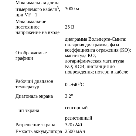
Максимальная длина
3
3000 м
измеряемого кабеля
,
при VF =1
Максимальное
постоянное
25 В
напряжение на входе
диаграмма Вольперта-Смита;
полярная диаграмма; фаза
коэффициента отражения (КО);
Отображаемые
магнитуда КО;
графики
логарифмическая магнитуда
КО; КСВ; дистанция до
повреждения; потери в кабеле
Рабочий диапазон
0
0...+40
С
температур
Диагональ экрана
3,2"
сенсорный
Тип экрана
резистивный
Разрешение экрана
320х240
Ёмкость аккумулятора
2500 мАч