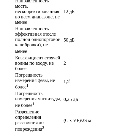
Направленность
моста,
нескорректированная
12 дБ
во всем диапазоне, не
менее
Направленность
эффективная (после
полной однопортовой
50 дБ
калибровки), не
1
менее
Коэффициент стоячей
волны по входу, не
2
более
Погрешность
измерения фазы, не
0
1,5
1
более
Погрешность
измерения магнитуды,
0,25 дБ
1
не более
Разрешение
определения
(C x VF)/2S м
расстояния до
2
повреждения