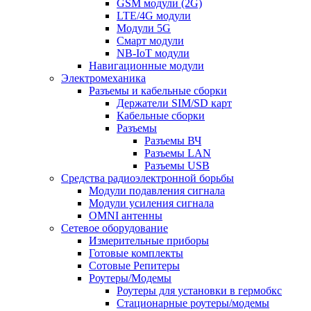
GSM модули (2G)
LTE/4G модули
Модули 5G
Смарт модули
NB-IoT модули
Навигационные модули
Электромеханика
Разъемы и кабельные сборки
Держатели SIM/SD карт
Кабельные сборки
Разъемы
Разъемы ВЧ
Разъемы LAN
Разъемы USB
Средства радиоэлектронной борьбы
Модули подавления сигнала
Модули усиления сигнала
OMNI антенны
Сетевое оборудование
Измерительные приборы
Готовые комплекты
Сотовые Репитеры
Роутеры/Модемы
Роутеры для установки в гермобкс
Стационарные роутеры/модемы