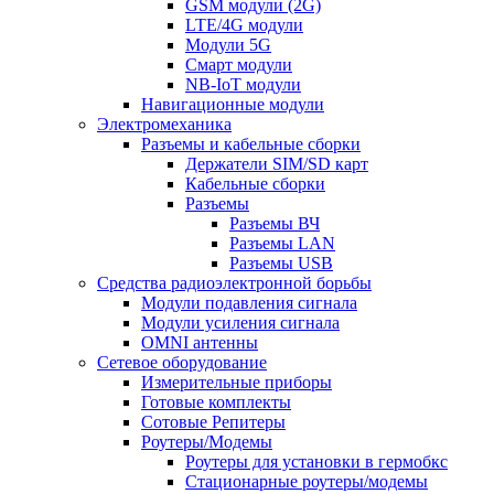
GSM модули (2G)
LTE/4G модули
Модули 5G
Смарт модули
NB-IoT модули
Навигационные модули
Электромеханика
Разъемы и кабельные сборки
Держатели SIM/SD карт
Кабельные сборки
Разъемы
Разъемы ВЧ
Разъемы LAN
Разъемы USB
Средства радиоэлектронной борьбы
Модули подавления сигнала
Модули усиления сигнала
OMNI антенны
Сетевое оборудование
Измерительные приборы
Готовые комплекты
Сотовые Репитеры
Роутеры/Модемы
Роутеры для установки в гермобкс
Стационарные роутеры/модемы