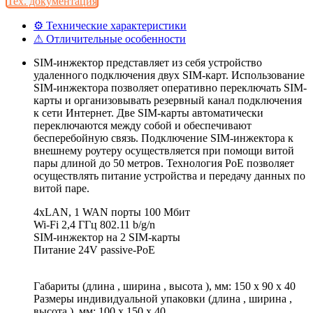
Тех. документация
⚙ Технические характеристики
⚠ Отличительные особенности
SIM-инжектор представляет из себя устройство
удаленного подключения двух SIM-карт. Использование
SIM-инжектора позволяет оперативно переключать SIM-
карты и организовывать резервный канал подключения
к сети Интернет. Две SIM-карты автоматически
переключаются между собой и обеспечивают
бесперебойную связь. Подключение SIM-инжектора к
внешнему роутеру осуществляется при помощи витой
пары длиной до 50 метров. Технология PoE позволяет
осуществлять питание устройства и передачу данных по
витой паре.
4xLAN, 1 WAN порты 100 Мбит
Wi-Fi 2,4 ГГц 802.11 b/g/n
SIM-инжектор на 2 SIM-карты
Питание 24V passive-PoE
Габариты (длина , ширина , высота ), мм: 150 x 90 x 40
Размеры индивидуальной упаковки (длина , ширина ,
высота ), мм: 100 x 150 x 40