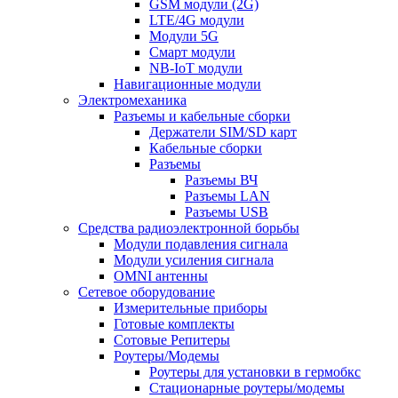
GSM модули (2G)
LTE/4G модули
Модули 5G
Смарт модули
NB-IoT модули
Навигационные модули
Электромеханика
Разъемы и кабельные сборки
Держатели SIM/SD карт
Кабельные сборки
Разъемы
Разъемы ВЧ
Разъемы LAN
Разъемы USB
Средства радиоэлектронной борьбы
Модули подавления сигнала
Модули усиления сигнала
OMNI антенны
Сетевое оборудование
Измерительные приборы
Готовые комплекты
Сотовые Репитеры
Роутеры/Модемы
Роутеры для установки в гермобкс
Стационарные роутеры/модемы