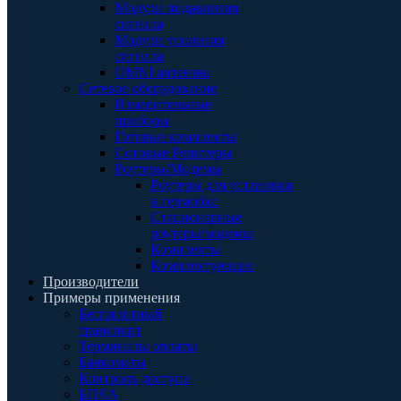
Модули подавления
сигнала
Модули усиления
сигнала
OMNI антенны
Сетевое оборудование
Измерительные
приборы
Готовые комплекты
Сотовые Репитеры
Роутеры/Модемы
Роутеры для установки
в гермобкс
Стационарные
роутеры/модемы
Комплекты
Комплектующие
Производители
Примеры применения
Беспилотный
транспорт
Терминалы оплаты
Банкоматы
Контроль доступа
БПЛА