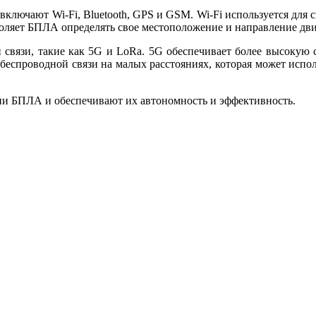
лючают Wi-Fi, Bluetooth, GPS и GSM. Wi-Fi используется для св
ляет БПЛА определять свое местоположение и направление движ
 связи, такие как 5G и LoRa. 5G обеспечивает более высокую с
 беспроводной связи на малых расстояниях, которая может исп
ии БПЛА и обеспечивают их автономность и эффективность.