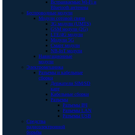
Встраиваемые Wi-Fi и
Bluetooth антенны
Беспроводные модули
Модули сотовой связи
3G модули (UMTS)
GSM модули (2G)
LTE/4G модули
Модули 5G
Смарт модули
NB-IoT модули
Навигационные
модули
Электромеханика
Разъемы и кабельные
сборки
Держатели SIM/SD
карт
Кабельные сборки
Разъемы
Разъемы ВЧ
Разъемы LAN
Разъемы USB
Средства
радиоэлектронной
борьбы